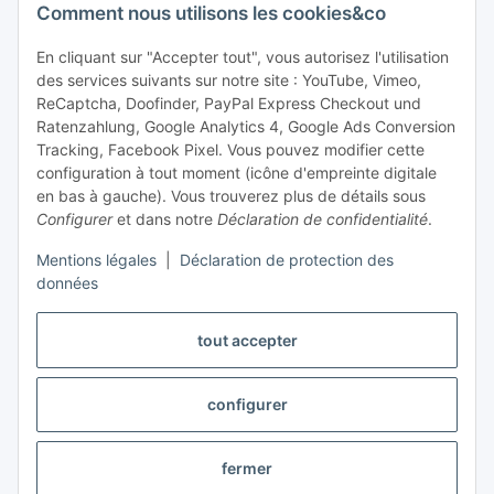
Assistance et conseil
Comment nous utilisons les cookies&co
+49 (0) 6550 979 969-0
En cliquant sur "Accepter tout", vous autorisez l'utilisation
des services suivants sur notre site : YouTube, Vimeo,
Trouver un interlocuteur
ReCaptcha, Doofinder, PayPal Express Checkout und
Ratenzahlung, Google Analytics 4, Google Ads Conversion
Tracking, Facebook Pixel. Vous pouvez modifier cette
Information et service
configuration à tout moment (icône d'empreinte digitale
en bas à gauche). Vous trouverez plus de détails sous
Paiement et livraison
Configurer
et dans notre
Déclaration de confidentialité
.
Mentions légales
|
Déclaration de protection des
données
tout accepter
configurer
Révoquer le contrat
fermer
* Tous les prix sont indiqués hors taxes,
frais d'expédition
exclus.