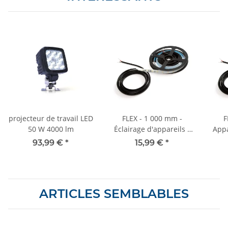
projecteur de travail LED
FLEX - 1 000 mm -
F
50 W 4000 lm
Éclairage d'appareils /
Appa
de compartiments de
l'es
93,99 €
*
15,99 €
*
chargement - 10-30 V -
raccourcissable
ARTICLES SEMBLABLES