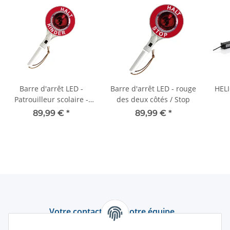
Barre d'arrêt LED -
Barre d'arrêt LED - rouge
HELI
Patrouilleur scolaire -
des deux côtés / Stop
rouge des deux côtés
d'av
89,99 €
*
89,99 €
*
Votre contact avec notre équipe