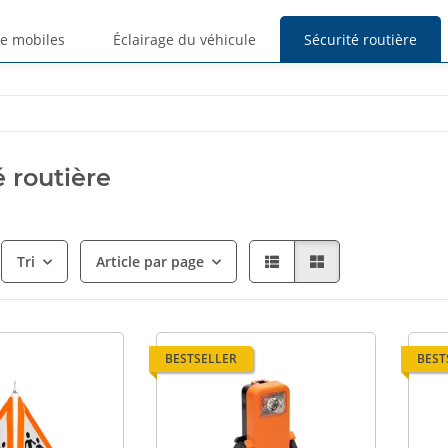
ge mobiles
Éclairage du véhicule
Sécurité routière
é routière
Tri
Article par page
BESTSELLER
BEST