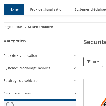
Home
Feux de signalisation
Systèmes d'éclaira
Prix
Prix
Page d’accueil
Sécurité routière
TTC
HT
Sécurit
Kategorien
Feux de signalisation
Filtre
Systèmes d'éclairage mobiles
Éclairage du véhicule
Sécurité routière