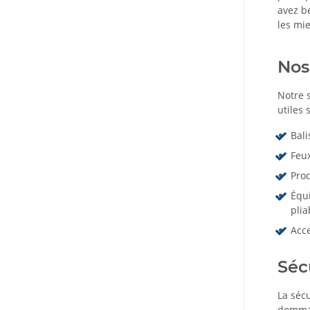
avez b
les mie
Nos
Notre 
utiles 
Bali
Feu
Prod
Équi
plia
Acce
Séc
La sécu
dommag