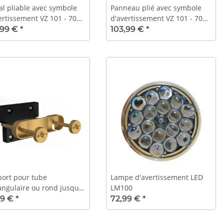
al pliable avec symbole
Panneau plié avec symbole
ertissement VZ 101 - 70
d'avertissement VZ 101 - 70
 Travaux d'élagage -
cm - Travaux de tonte -
,99 €
*
103,99 €
*
sphorescent
luminescence diurne
ort pour tube
Lampe d'avertissement LED
angulaire ou rond jusqu'à
LM100
mm
99 €
*
72,99 €
*