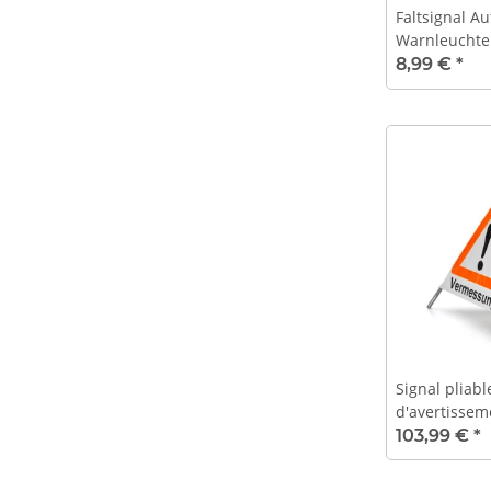
Faltsignal A
Warnleuchte
Innendurchm
8,99 €
*
Zapfen
Signal pliab
d'avertissem
cm - Mesure
103,99 €
*
jour