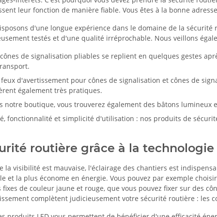
ssent leur fonction de manière fiable. Vous êtes à la bonne adresse
isposons d'une longue expérience dans le domaine de la sécurité 
usement testés et d'une qualité irréprochable. Nous veillons égaleme
cônes de signalisation pliables se replient en quelques gestes apr
ransport.
feux d'avertissement pour cônes de signalisation et cônes de signali
èrent également très pratiques.
s notre boutique, vous trouverez également des bâtons lumineux e
é, fonctionnalité et simplicité d'utilisation : nos produits de sécuri
urité routière grâce à la technolog
 la visibilité est mauvaise, l'éclairage des chantiers est indispen
le et la plus économe en énergie. Vous pouvez par exemple choisi
 fixes de couleur jaune et rouge, que vous pouvez fixer sur des côn
issement complètent judicieusement votre sécurité routière : les c
es produits LED vous permettent de bénéficier d'une efficacité én