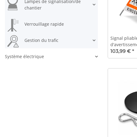
Lampes de signalisation/de
chantier
Verrouillage rapide
Signal pliab
Gestion du trafic
d'avertissem
cm - ENFANT
103,99 €
*
Système électrique
phosphoresc