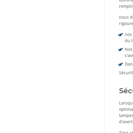
rempli
nous d
rigoure
nos 
du t
Nos 
s'av
Dan
Sécurit
Séc
Lorsque
optima
lampes
d'avert
Tous c