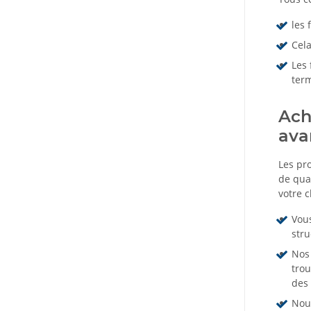
les 
Cela
Les 
ter
Ach
ava
Les pro
de qua
votre c
Vous
str
Nos 
trou
des 
Nous