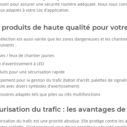
esoin pour assurer une sécurité routière adéquate. Nous vous cons
ux adaptés à votre cas d'application.
 produits de haute qualité pour votre
sélection est aussi variée que les zones dangereuses et les chanti
suivants :
ses / feux de chantier jaunes
x d'avertissement à LED
uits pour une sécurisation rapide
pement pour la gestion du trafic (bâton d'arrêt, palettes de signali
ble avec divers symboles d'avertissement)
ssoires adaptés tels que piles ou clés multifonctions
urisation du trafic : les avantages de
risation du trafic est une priorité absolue. Elle protège contre le
es-intérêts. C'est pourquoi vous devez prendre la sécurité routiè