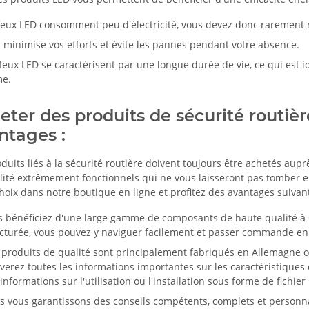
feux LED consomment peu d'électricité, vous devez donc rarement r
 minimise vos efforts et évite les pannes pendant votre absence.
feux LED se caractérisent par une longue durée de vie, ce qui est i
me.
eter des produits de sécurité routiè
ntages :
duits liés à la sécurité routière doivent toujours être achetés aup
lité extrêmement fonctionnels qui ne vous laisseront pas tomber 
hoix dans notre boutique en ligne et profitez des avantages suivant
 bénéficiez d'une large gamme de composants de haute qualité à de
ucturée, vous pouvez y naviguer facilement et passer commande en 
produits de qualité sont principalement fabriqués en Allemagne ou
verez toutes les informations importantes sur les caractéristique
informations sur l'utilisation ou l'installation sous forme de fichier
 vous garantissons des conseils compétents, complets et personnali