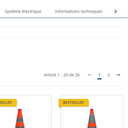
Système électrique
Informations techniques
Unte
Article 1 - 20 de 26
1
2
SELLER
BESTSELLER