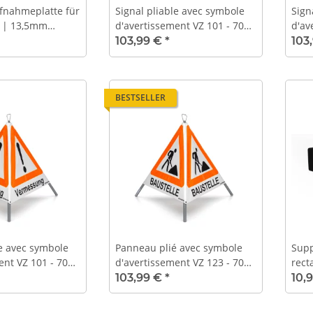
ufnahmeplatte für
Signal pliable avec symbole
Sign
 | 13,5mm
d'avertissement VZ 101 - 70
d'av
esser für
cm - UNIVERSEL - haute
cm -
103,99 €
*
103
visibilité
pho
BESTSELLER
le avec symbole
Panneau plié avec symbole
Supp
ent VZ 101 - 70
d'avertissement VZ 123 - 70
rect
 - Lumineux de
cm - chantier - luminosité
55 
103,99 €
*
10,
diurne