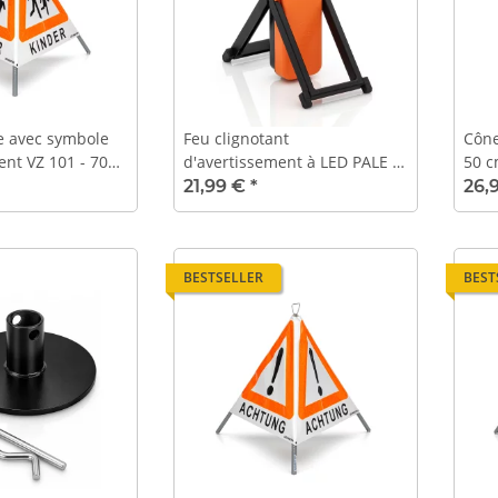
le avec symbole
Feu clignotant
Cône
ent VZ 101 - 70
d'avertissement à LED PALE -
50 
S -
luminosité max
21,99 €
*
26,
ent
BESTSELLER
BEST