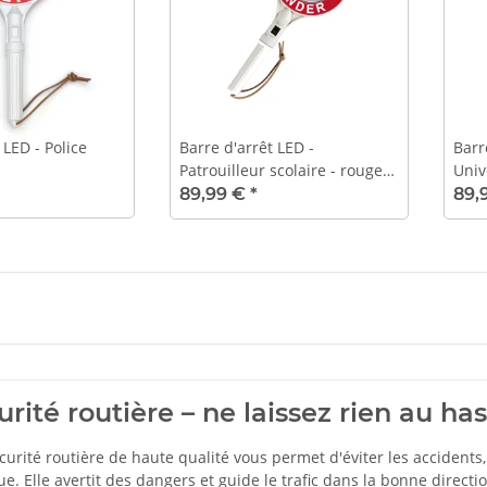
 LED - Police
Barre d'arrêt LED -
Barr
Patrouilleur scolaire - rouge
Univ
des deux côtés
89,99 €
*
89,
urité routière – ne laissez rien au ha
urité routière de haute qualité vous permet d'éviter les accidents, 
ue. Elle avertit des dangers et guide le trafic dans la bonne direc