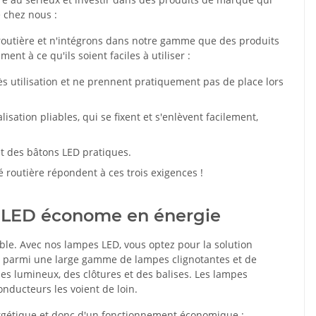
 chez nous :
routière et n'intégrons dans notre gamme que des produits
nt à ce qu'ils soient faciles à utiliser :
ès utilisation et ne prennent pratiquement pas de place lors
sation pliables, qui se fixent et s'enlèvent facilement,
t des bâtons LED pratiques.
té routière répondent à ces trois exigences !
ie LED économe en énergie
sable. Avec nos lampes LED, vous optez pour la solution
r parmi une large gamme de lampes clignotantes et de
es lumineux, des clôtures et des balises. Les lampes
onducteurs les voient de loin.
ergétique et donc d'un fonctionnement économique :