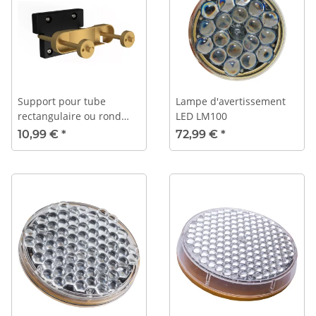
Support pour tube
Lampe d'avertissement
rectangulaire ou rond
LED LM100
jusqu'à 55 mm
10,99 €
*
72,99 €
*