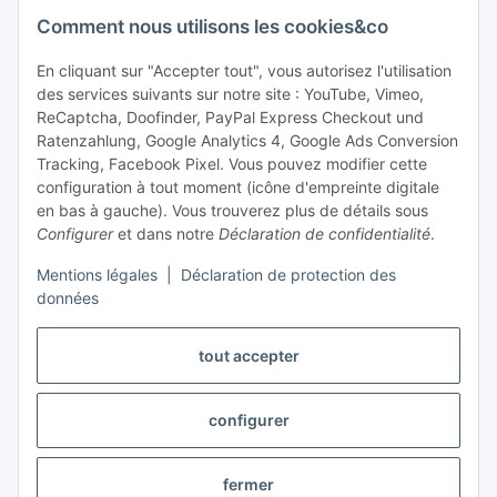
Assistance et conseil
Comment nous utilisons les cookies&co
+49 (0) 6550 979 969-0
En cliquant sur "Accepter tout", vous autorisez l'utilisation
des services suivants sur notre site : YouTube, Vimeo,
Trouver un interlocuteur
ReCaptcha, Doofinder, PayPal Express Checkout und
Ratenzahlung, Google Analytics 4, Google Ads Conversion
Tracking, Facebook Pixel. Vous pouvez modifier cette
Information et service
configuration à tout moment (icône d'empreinte digitale
en bas à gauche). Vous trouverez plus de détails sous
Paiement et livraison
Configurer
et dans notre
Déclaration de confidentialité
.
Mentions légales
|
Déclaration de protection des
données
tout accepter
configurer
Révoquer le contrat
fermer