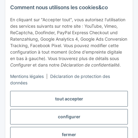
Assistance et conseil
Comment nous utilisons les cookies&co
+49 (0) 6550 979 969-0
En cliquant sur "Accepter tout", vous autorisez l'utilisation
des services suivants sur notre site : YouTube, Vimeo,
Trouver un interlocuteur
ReCaptcha, Doofinder, PayPal Express Checkout und
Ratenzahlung, Google Analytics 4, Google Ads Conversion
Tracking, Facebook Pixel. Vous pouvez modifier cette
Information et service
configuration à tout moment (icône d'empreinte digitale
en bas à gauche). Vous trouverez plus de détails sous
Paiement et livraison
Configurer
et dans notre
Déclaration de confidentialité
.
Mentions légales
|
Déclaration de protection des
données
tout accepter
configurer
Révoquer le contrat
fermer