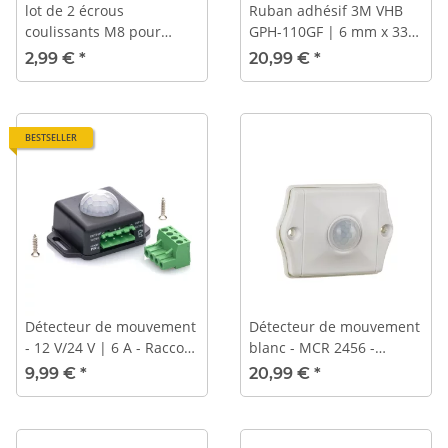
lot de 2 écrous
Ruban adhésif 3M VHB
coulissants M8 pour
GPH-110GF | 6 mm x 33
éclairage périphérique
m | adapté à l'éclairage
2,99 €
*
20,99 €
*
CBV1
périphérique CBV1
BESTSELLER
Détecteur de mouvement
Détecteur de mouvement
- 12 V/24 V | 6 A - Raccord
blanc - MCR 2456 -
enfichable
12V/24V | 4A
9,99 €
*
20,99 €
*