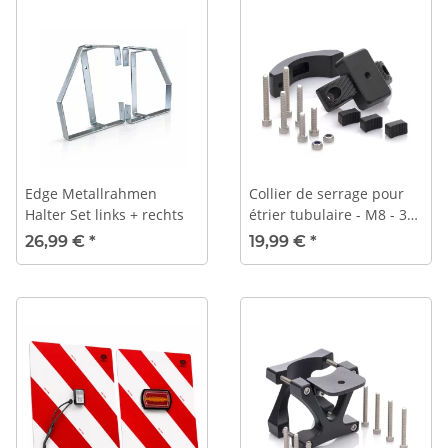
Edge Metallrahmen
Collier de serrage pour
Halter Set links + rechts
étrier tubulaire - M8 - 38
à 65 mm
26,99 €
*
19,99 €
*