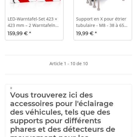
LED-Warntafel-Set 423 ×
Support en X pour étrier
423 mm – 2 Warntafeln
tubulaire - M8 - 38 à 65
inkl. LED-Beleuchtung,
mm
159,99 €
*
19,99 €
*
12/24 V, Superseal-
Stecker & Steckdose
Article 1 - 10 de 10
«
Vous trouverez ici des
accessoires pour l'éclairage
des véhicules, tels que des
supports pour différents
phares et des détecteurs de