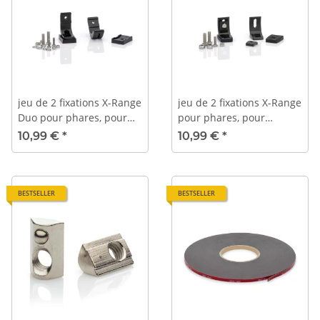
jeu de 2 fixations X-Range
jeu de 2 fixations X-Range
Duo pour phares, pour
pour phares, pour
montage central
montage central / arrière
10,99 €
*
10,99 €
*
BESTSELLER
BESTSELLER