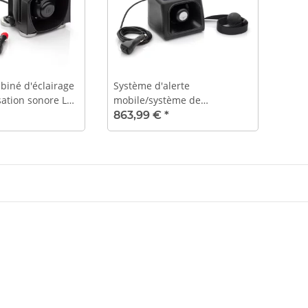
iné d'éclairage
Système d'alerte
isation sonore LM
mobile/système de
homologation KBA
signalisation spécial MoWa2
863,99 €
*
avec homologation KBA