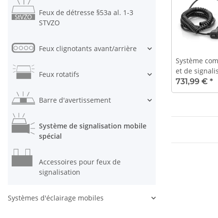
Feux de détresse §53a al. 1-3
STVZO
Feux clignotants avant/arrière
Système comb
et de signal
Feux rotatifs
500-D avec 
731,99 €
*
Barre d'avertissement
Système de signalisation mobile
spécial
Accessoires pour feux de
signalisation
Systèmes d'éclairage mobiles