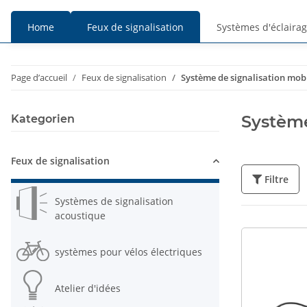
Home
Feux de signalisation
Systèmes d'éclaira
Prix
Prix
Page d’accueil
Feux de signalisation
Système de signalisation mobi
TTC
HT
Système
Kategorien
Feux de signalisation
Filtre
Systèmes de signalisation
acoustique
systèmes pour vélos électriques
Atelier d'idées