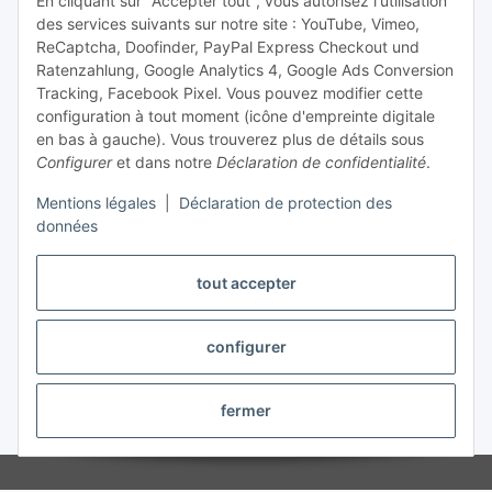
En cliquant sur "Accepter tout", vous autorisez l'utilisation
des services suivants sur notre site : YouTube, Vimeo,
Trouver un interlocuteur
ReCaptcha, Doofinder, PayPal Express Checkout und
Ratenzahlung, Google Analytics 4, Google Ads Conversion
Information et service
Tracking, Facebook Pixel. Vous pouvez modifier cette
configuration à tout moment (icône d'empreinte digitale
en bas à gauche). Vous trouverez plus de détails sous
Paiement et livraison
Configurer
et dans notre
Déclaration de confidentialité
.
Mentions légales
|
Déclaration de protection des
données
tout accepter
configurer
Révoquer le contrat
fermer
* Tous les prix sont indiqués hors taxes,
frais d'expédition
exclus.