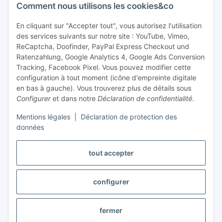
Assistance et conseil
Comment nous utilisons les cookies&co
+49 (0) 6550 979 969-0
En cliquant sur "Accepter tout", vous autorisez l'utilisation
des services suivants sur notre site : YouTube, Vimeo,
Trouver un interlocuteur
ReCaptcha, Doofinder, PayPal Express Checkout und
Ratenzahlung, Google Analytics 4, Google Ads Conversion
Tracking, Facebook Pixel. Vous pouvez modifier cette
Information et service
configuration à tout moment (icône d'empreinte digitale
en bas à gauche). Vous trouverez plus de détails sous
Paiement et livraison
Configurer
et dans notre
Déclaration de confidentialité
.
Mentions légales
|
Déclaration de protection des
données
tout accepter
configurer
Révoquer le contrat
fermer
* Tous les prix sont indiqués hors taxes,
frais d'expédition
exclus.