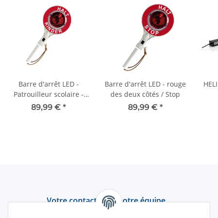
Barre d'arrêt LED -
Barre d'arrêt LED - rouge
HELI
Patrouilleur scolaire -
des deux côtés / Stop
rouge des deux côtés
d'av
89,99 €
*
89,99 €
*
Votre contact avec notre équipe