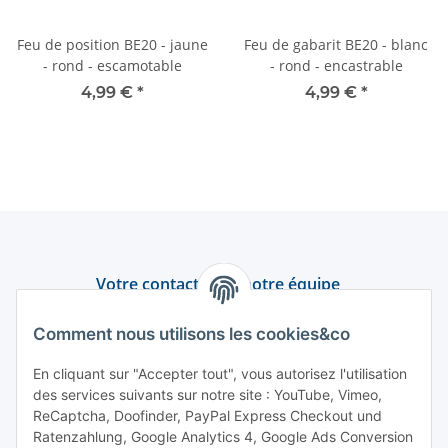
Feu de position BE20 - jaune
Feu de gabarit BE20 - blanc
- rond - escamotable
- rond - encastrable
4,99 €
*
4,99 €
*
Votre contact avec notre équipe
Assistance et conseil
Comment nous utilisons les cookies&co
+49 (0) 6550 979 969-0
En cliquant sur "Accepter tout", vous autorisez l'utilisation
des services suivants sur notre site : YouTube, Vimeo,
Trouver un interlocuteur
ReCaptcha, Doofinder, PayPal Express Checkout und
Ratenzahlung, Google Analytics 4, Google Ads Conversion