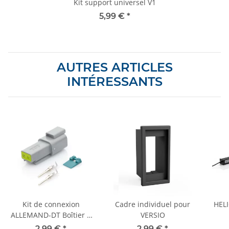
Kit support universel V1
5,99 €
*
AUTRES ARTICLES
INTÉRESSANTS
Kit de connexion
Cadre individuel pour
HELI
ALLEMAND-DT Boîtier à
VERSIO
broches | Douille 1,5-2,5
d'av
2,99 €
*
2,99 €
*