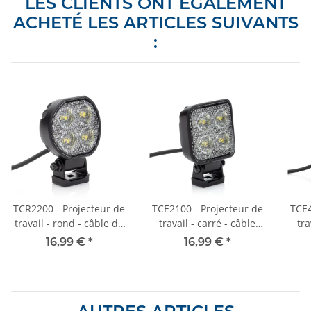
LES CLIENTS ONT ÉGALEMENT
ACHETÉ LES ARTICLES SUIVANTS
:
TCR2200 - Projecteur de
TCE2100 - Projecteur de
TCE4
travail - rond - câble de
travail - carré - câble
tra
1500 mm - 10-30 VCC -
1500 mm - 10-30 VCC -
150
16,99 €
*
16,99 €
*
max. 23 W
max. 22 W