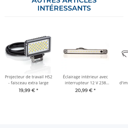
AUTRES ARTICLES
INTÉRESSANTS
Projecteur de travail H52
Éclairage intérieur avec
- faisceau extra large
interrupteur 12 V 238
d'im
mm x 20,6 mm
19,99 €
*
20,99 €
*