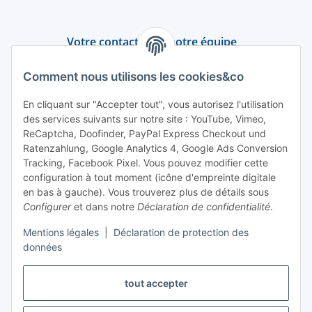
Votre contact avec notre équipe
Assistance et conseil
Comment nous utilisons les cookies&co
+49 (0) 6550 979 969-0
En cliquant sur "Accepter tout", vous autorisez l'utilisation
des services suivants sur notre site : YouTube, Vimeo,
Trouver un interlocuteur
ReCaptcha, Doofinder, PayPal Express Checkout und
Ratenzahlung, Google Analytics 4, Google Ads Conversion
Tracking, Facebook Pixel. Vous pouvez modifier cette
Information et service
configuration à tout moment (icône d'empreinte digitale
en bas à gauche). Vous trouverez plus de détails sous
Paiement et livraison
Configurer
et dans notre
Déclaration de confidentialité
.
Mentions légales
|
Déclaration de protection des
données
tout accepter