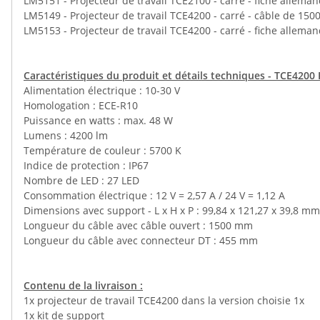
LM5151 - Projecteur de travail TCE2100 - carré - fiche allema
LM5149 - Projecteur de travail TCE4200 - carré - câble de 15
LM5153 - Projecteur de travail TCE4200 - carré - fiche allema
Caractéristiques du produit et détails techniques - TCE4200 P
Alimentation électrique : 10-30 V
Homologation : ECE-R10
Puissance en watts : max. 48 W
Lumens : 4200 lm
Température de couleur : 5700 K
Indice de protection : IP67
Nombre de LED : 27 LED
Consommation électrique : 12 V = 2,57 A / 24 V = 1,12 A
Dimensions avec support - L x H x P : 99,84 x 121,27 x 39,8 mm
Longueur du câble avec câble ouvert : 1500 mm
Longueur du câble avec connecteur DT : 455 mm
Contenu de la livraison :
1x projecteur de travail TCE4200 dans la version choisie 1x
1x kit de support