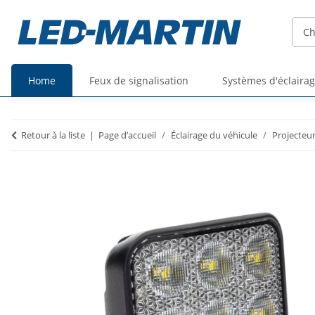
Home
Feux de signalisation
Systèmes d'éclaira
Prix
Prix
Retour à la liste
Page d’accueil
Éclairage du véhicule
Projecteu
TTC
HT