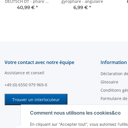
DEUTSCH DT - phare de
gyrophare - angulaire
travail - câble de 510
40,99 €
*
6,99 €
*
mm
Votre contact avec notre équipe
Information 
Assistance et conseil
Déclaration d
Glossaire
+49 (0) 6550 979 969-0
Conditions gé
Formulaire de
Trouver un interlocuteur
Moyens de pa
Comment nous utilisons les cookies&co
Informations s
Mentions léga
En cliquant sur "Accepter tout", vous autorisez l'uti