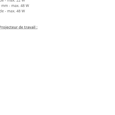
nde - max. 22 W
00 mm - max. 48 W
nde - max. 48 W
rojecteur de travail :