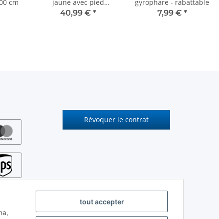
100 cm
jaune avec pied
gyrophare - rabattable
enfichable DIN
40,99 €
*
7,99 €
*
Révoquer le contrat
tout accepter
ha,