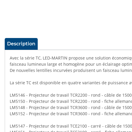
#productDetails.showMoreTabs#
Description
Avec la série TC, LED-MARTIN propose une solution économique 
faisceau lumineux large et homogène pour un éclairage optima
De nouvelles lentilles incurvées produisent un faisceau lumin
La série TC est disponible en quatre variantes de puissance a
LM5146 - Projecteur de travail TCR2200 - rond - câble de 15
LM5150 - Projecteur de travail TCR2200 - rond - fiche alleman
LM5148 - Projecteur de travail TCR3600 - rond - câble de 15
LM5152 - Projecteur de travail TCR3600 - rond - fiche alleman
LM5147 - Projecteur de travail TCE2100 - carré - câble de 15