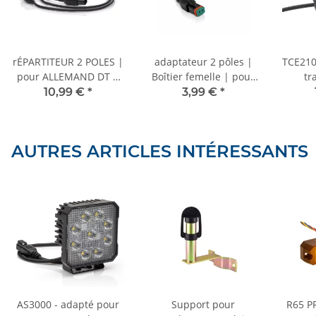
rÉPARTITEUR 2 POLES |
adaptateur 2 pôles |
TCE210
pour ALLEMAND DT |
Boîtier femelle | pour
tra
Répartiteur en Y avec
ALLEMAND DT - 30 cm
ALLEM
10,99 €
*
3,99 €
*
câble 60 cm
VCC
AUTRES ARTICLES INTÉRESSANTS
AS3000 - adapté pour
Support pour
R65 P