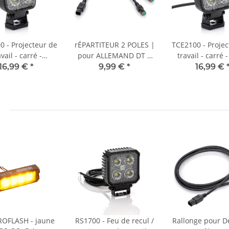
0 - Projecteur de
rÉPARTITEUR 2 POLES |
TCE2100 - Projec
vail - carré -
pour ALLEMAND DT |
travail - carré 
AND DT - 10-30
Répartiteur en Y avec
1500 mm - 10-3
16,99 €
*
9,99 €
*
16,99 €
 - max. 22 W
câble 25 cm
max. 22 
ROFLASH - jaune
RS1700 - Feu de recul /
Rallonge pour D