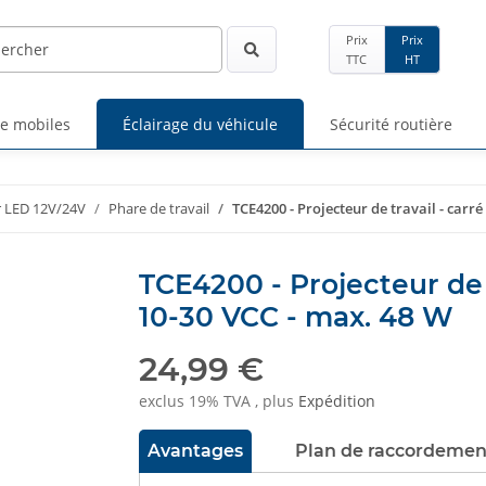
Prix
Prix
TTC
HT
ge mobiles
Éclairage du véhicule
Sécurité routière
r LED 12V/24V
Phare de travail
TCE4200 - Projecteur de travail - carr
TCE4200 - Projecteur de 
10-30 VCC - max. 48 W
24,99 €
exclus 19% TVA , plus
Expédition
Avantages
Plan de raccordemen