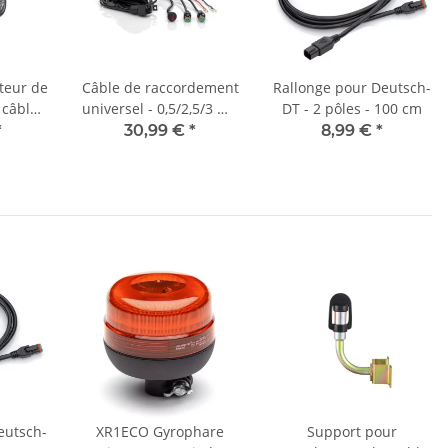
teur de
Câble de raccordement
Rallonge pour Deutsch-
- câble
universel - 0,5/2,5/3 m -
DT - 2 pôles - 100 cm
0 VCC -
AN/AUS
*
30,99 €
*
8,99 €
*
W
eutsch-
XR1ECO Gyrophare
Support pour