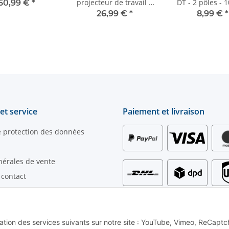
projecteur de travail à
DT - 2 pôles - 
60,99 €
*
LED - 1700 lm -
26,99 €
*
8,99 €
*
rectangulaire - 12 V/24
V
et service
Paiement et livraison
e protection des données
nérales de vente
 contact
iement
ur la livraison
les
lisation des services suivants sur notre site : YouTube, Vimeo, ReCaptc