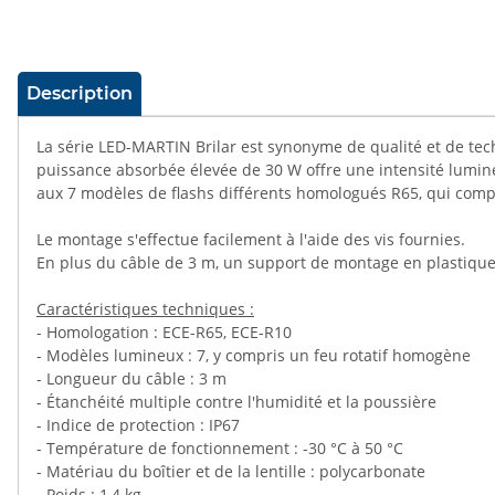
#productDetails.showMoreTabs#
Description
La série LED-MARTIN Brilar est synonyme de qualité et de tec
puissance absorbée élevée de 30 W offre une intensité lumineu
aux 7 modèles de flashs différents homologués R65, qui co
Le montage s'effectue facilement à l'aide des vis fournies.
En plus du câble de 3 m, un support de montage en plastique e
Caractéristiques techniques :
- Homologation : ECE-R65, ECE-R10
- Modèles lumineux : 7, y compris un feu rotatif homogène
- Longueur du câble : 3 m
- Étanchéité multiple contre l'humidité et la poussière
- Indice de protection : IP67
- Température de fonctionnement : -30 °C à 50 °C
- Matériau du boîtier et de la lentille : polycarbonate
- Poids : 1,4 kg