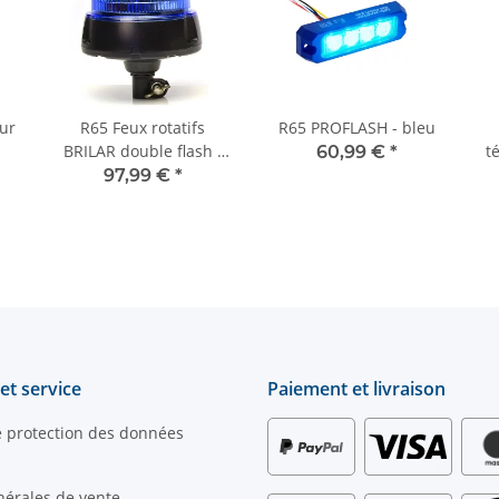
our
R65 Feux rotatifs
R65 PROFLASH - bleu
BRILAR double flash -
t
60,99 €
*
r
bleus - plats
97,99 €
*
et service
Paiement et livraison
e protection des données
nérales de vente