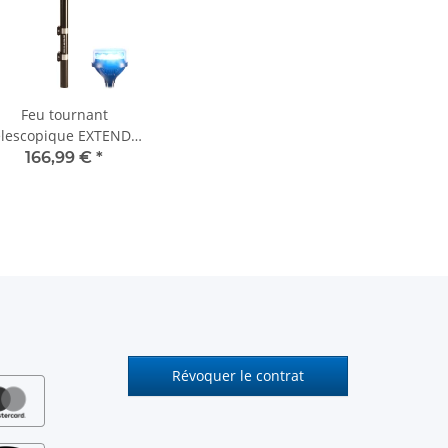
Feu tournant
élescopique EXTEND -
bleu
166,99 €
*
Révoquer le contrat