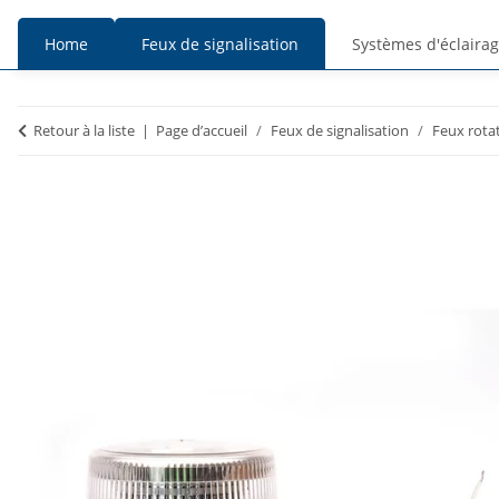
Home
Feux de signalisation
Systèmes d'éclaira
Prix
Prix
Retour à la liste
Page d’accueil
Feux de signalisation
Feux rotat
TTC
HT