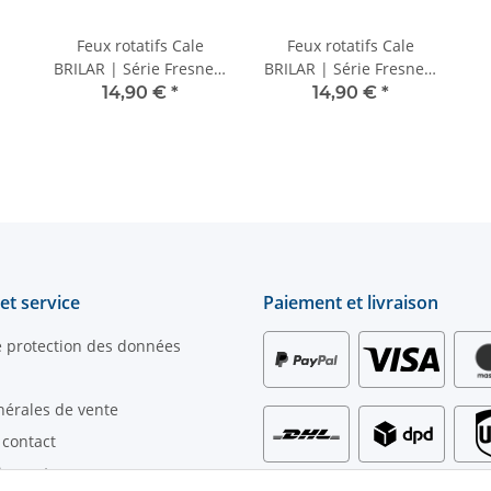
Feux rotatifs Cale
Feux rotatifs Cale
BRILAR | Série Fresnel -
BRILAR | Série Fresnel -
166 mm | 7,2 degrés
166 mm | 7,2 degrés
14,90 €
*
14,90 €
*
et service
Paiement et livraison
e protection des données
nérales de vente
 contact
iement