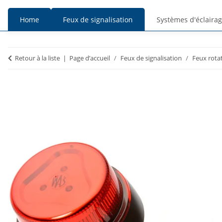
Home
Feux de signalisation
Systèmes d'éclaira
Prix
Prix
Retour à la liste
Page d’accueil
Feux de signalisation
Feux rotat
TTC
HT