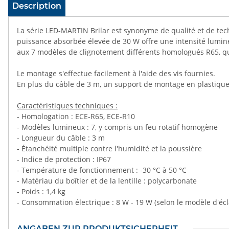
#productDetails.showMoreTabs#
Description
La série LED-MARTIN Brilar est synonyme de qualité et de tec
puissance absorbée élevée de 30 W offre une intensité lumineu
aux 7 modèles de clignotement différents homologués R65, 
Le montage s'effectue facilement à l'aide des vis fournies.
En plus du câble de 3 m, un support de montage en plastique e
Caractéristiques techniques :
- Homologation : ECE-R65, ECE-R10
- Modèles lumineux : 7, y compris un feu rotatif homogène
- Longueur du câble : 3 m
- Étanchéité multiple contre l'humidité et la poussière
- Indice de protection : IP67
- Température de fonctionnement : -30 °C à 50 °C
- Matériau du boîtier et de la lentille : polycarbonate
- Poids : 1,4 kg
- Consommation électrique : 8 W - 19 W (selon le modèle d'écl
ANGABEN ZUR PRODUKTSICHERHEIT