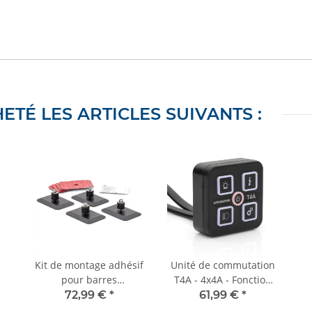
ETÉ LES ARTICLES SUIVANTS :
Kit de montage adhésif
Unité de commutation
pour barres
T4A - 4x4A - Fonction
d'avertissement - sans
interrupteur/bouton-
72,99 €
*
61,99 €
*
entretien - certifié
poussoir