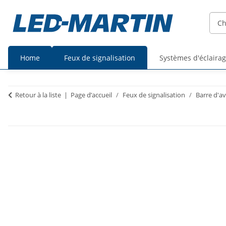
Home
Feux de signalisation
Systèmes d'éclaira
Prix
Prix
Retour à la liste
Page d’accueil
Feux de signalisation
Barre d'a
TTC
HT