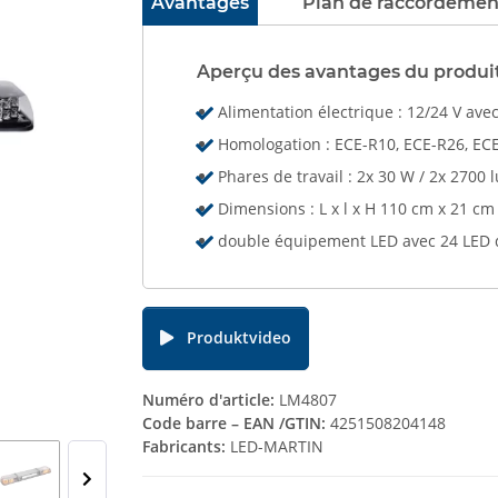
Avantages
Plan de raccordemen
Aperçu des avantages du produi
Alimentation électrique : 12/24 V av
Homologation : ECE-R10, ECE-R26, EC
Phares de travail : 2x 30 W / 2x 27
Dimensions : L x l x H 110 cm x 21 cm
double équipement LED avec 24 LED
Produktvideo
Numéro d'article:
LM4807
Code barre – EAN /GTIN:
4251508204148
Fabricants:
LED-MARTIN