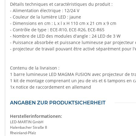
Détails techniques et caractéristiques du produit :
- Alimentation électrique : 12/24 V
- Couleur de la lumière LED : jaune
- Dimensions en cm : L x l x H 110 cm x 21 cm x 9 cm
- Contrôle de type : ECE-R10, ECE-R26, ECE-R65
- Nombre de LED des modules d'angle : 24 LED de 3 W
- Puissance absorbée et puissance lumineuse par projecteur d
- projecteur de travail pouvant être activé séparément pour l
Contenu de la livraison :
1 barre lumineuse LED MAGMA FUSION avec projecteur de trava
1 kit de montage comprenant un jeu de vis et 6 tampons en 
1x notice de raccordement en allemand
ANGABEN ZUR PRODUKTSICHERHEIT
Herstellerinformationen:
LED-MARTIN GmbH
Halenbacher Straße 8
Rheinland-Pfalz