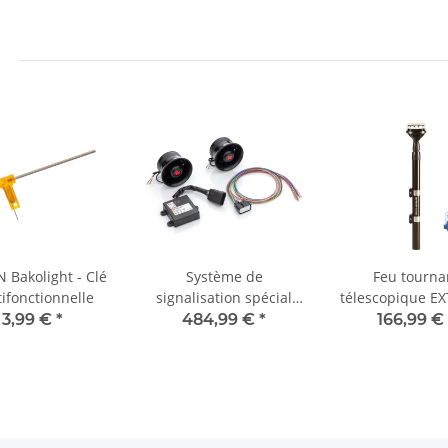
DEKRA
 Bakolight - Clé
Système de
Feu tourna
ifonctionnelle
signalisation spécial
télescopique E
ASX 700 avec haut-
bleu
3,99 €
*
484,99 €
*
166,99 €
parleur à chambre de
compression et
faisceau de câbles