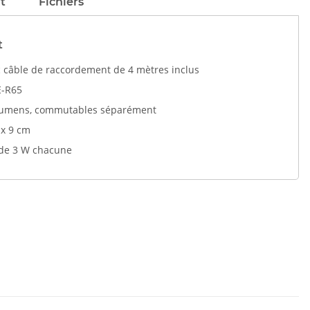
t
Fichiers
t
ec câble de raccordement de 4 mètres inclus
E-R65
00 lumens, commutables séparément
 x 9 cm
 de 3 W chacune