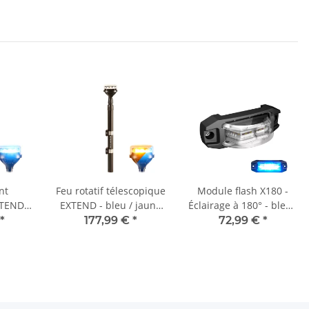
nt
Feu rotatif télescopique
Module flash X180 -
XTEND -
EXTEND - bleu / jaune
Éclairage à 180° - bleu -
commutable
différents kits de
*
177,99 €
*
72,99 €
*
fixation