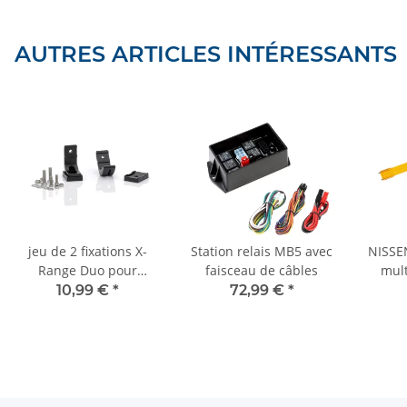
AUTRES ARTICLES INTÉRESSANTS
jeu de 2 fixations X-
Station relais MB5 avec
NISSEN
Range Duo pour
faisceau de câbles
mult
phares, pour montage
10,99 €
*
72,99 €
*
central