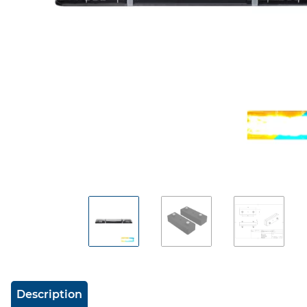
#productDetails.showMoreTabs#
Description