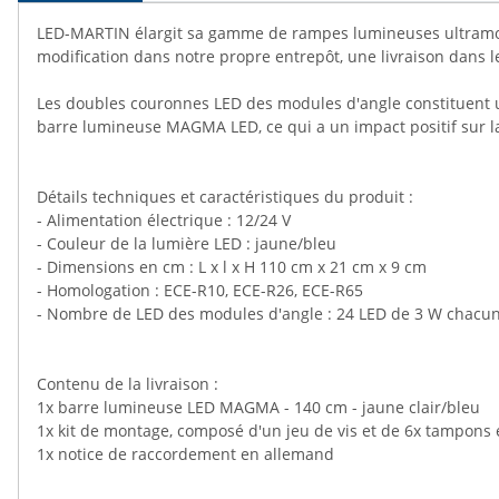
LED-MARTIN élargit sa gamme de rampes lumineuses ultramode
modification dans notre propre entrepôt, une livraison dans le
Les doubles couronnes LED des modules d'angle constituent une
barre lumineuse MAGMA LED, ce qui a un impact positif sur la 
Détails techniques et caractéristiques du produit :
- Alimentation électrique : 12/24 V
- Couleur de la lumière LED : jaune/bleu
- Dimensions en cm : L x l x H 110 cm x 21 cm x 9 cm
- Homologation : ECE-R10, ECE-R26, ECE-R65
- Nombre de LED des modules d'angle : 24 LED de 3 W chacu
Contenu de la livraison :
1x barre lumineuse LED MAGMA - 140 cm - jaune clair/bleu
1x kit de montage, composé d'un jeu de vis et de 6x tampons
1x notice de raccordement en allemand