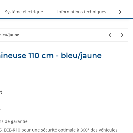
Système électrique
Informations techniques
Unte
bleu/jaune
euse 110 cm - bleu/jaune
t
t
ns de garantie
5, ECE-R10 pour une sécurité optimale à 360° des véhicules