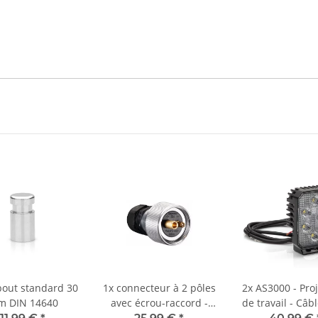
out standard 30
1x
connecteur à 2 pôles
2x
AS3000 - Pro
 DIN 14640
avec écrou-raccord -
de travail - Câb
Contact à vis - DIN
mm