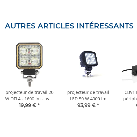
AUTRES ARTICLES INTÉRESSANTS
projecteur de travail 20
projecteur de travail
CBV1 
W OFL4 - 1600 lm - avec
LED 50 W 4000 lm
périp
interrupteur
- Gou
19,99 €
*
93,99 €
*
marche/arrêt à l'arrière