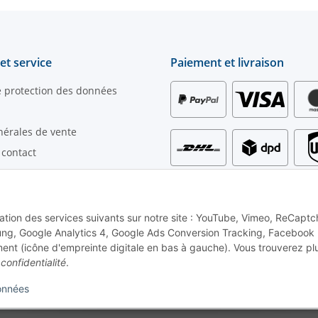
et service
Paiement et livraison
e protection des données
nérales de vente
 contact
iement
ur la livraison
les
lisation des services suivants sur notre site : YouTube, Vimeo, ReCaptc
ng, Google Analytics 4, Google Ads Conversion Tracking, Facebook P
r la loi relative aux piles
ent (icône d'empreinte digitale en bas à gauche). Vous trouverez pl
ctation
confidentialité
.
onnées