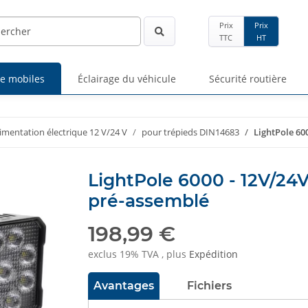
Prix
Prix
TTC
HT
ge mobiles
Éclairage du véhicule
Sécurité routière
limentation électrique 12 V/24 V
pour trépieds DIN14683
LightPole 60
LightPole 6000 - 12V/24V
pré-assemblé
198,99 €
exclus 19% TVA , plus
Expédition
Avantages
Fichiers