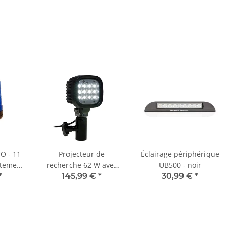
*
TO - 11
Projecteur de
Éclairage périphérique
otement
recherche 62 W avec
UB500 - noir
on DIN
support DIN pour
*
145,99 €
*
30,99 €
*
fixation DIN 14640