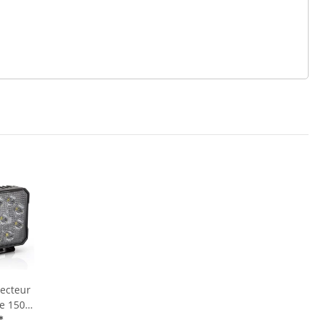
jecteur
le 1500