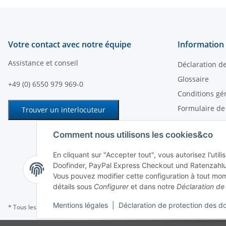
Votre contact avec notre équipe
Information 
Assistance et conseil
Déclaration d
Glossaire
+49 (0) 6550 979 969-0
Conditions gé
Formulaire de
Trouver un interlocuteur
Moyens de pa
Comment nous utilisons les cookies&co
Informations s
Mentions léga
En cliquant sur "Accepter tout", vous autorisez l'uti
Doofinder, PayPal Express Checkout und Ratenzahlu
Informations su
Vous pouvez modifier cette configuration à tout mom
Droit de rétra
détails sous
Configurer
et dans notre
Déclaration de 
Mentions légales
|
Déclaration de protection des d
* Tous les prix sont indiqués hors taxes,
frais d'expédition
exclus.