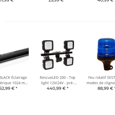
11,99 €
*
25,99 €
*
40,99 €
14690
BLACK Éclairage
RescueLED 200 - Top
Feu rotatif SES
hérique 1024 mm
light 12V/24V - pré-
modes de clign
lotte - adhésif -
assemblé
- bleu - fixati
62,99 €
*
440,99 €
*
88,99 €
10-30 VCC