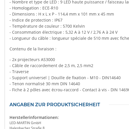
- Nombre et type de LED : 9 LED haute puissance / faisceau lar
- Homologation : ECE-R10
- Dimensions : H x L x P - 114,4 mm x 101 mm x 45 mm
- Indice de protection : IP67
- Température de couleur : 5700 Kelvin
- Consommation électrique : 5,32 A à 12 V / 2,76 A à 24 V
- Longueur du câble : longueur spéciale de 510 mm avec fich
Contenu de la livraison :
- 2x projecteurs AS3000
- Câble de raccordement de 2,5 m, 2,5 mm2
- Traverse
- Support universel | Douille de fixation - M10 - DIN14640
- Tenon normalisé 30 mm DIN 14640
- Fiche à 2 pôles avec écrou-raccord - Contact à vis - DIN 1469
ANGABEN ZUR PRODUKTSICHERHEIT
Herstellerinformationen:
LED-MARTIN GmbH
Halenbacher Straße 8