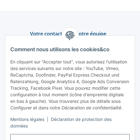
Votre contact avec notre équipe
Assistance et conseil
Comment nous utilisons les cookies&co
+49 (0) 6550 979 969-0
En cliquant sur "Accepter tout", vous autorisez l'utilisation
des services suivants sur notre site : YouTube, Vimeo,
Trouver un interlocuteur
ReCaptcha, Doofinder, PayPal Express Checkout und
Ratenzahlung, Google Analytics 4, Google Ads Conversion
Tracking, Facebook Pixel. Vous pouvez modifier cette
Information et service
configuration à tout moment (icône d'empreinte digitale
en bas à gauche). Vous trouverez plus de détails sous
Paiement et livraison
Configurer
et dans notre
Déclaration de confidentialité
.
Mentions légales
|
Déclaration de protection des
données