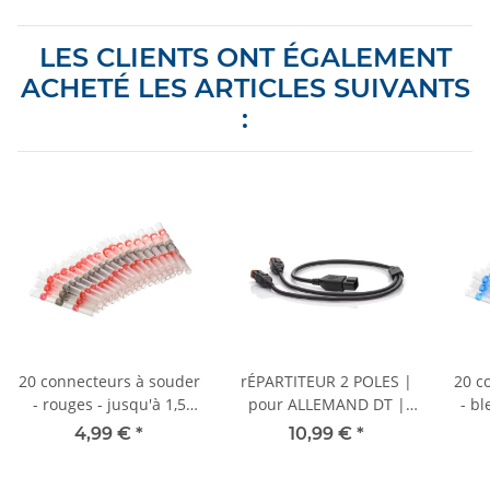
LES CLIENTS ONT ÉGALEMENT
ACHETÉ LES ARTICLES SUIVANTS
:
20 connecteurs à souder
rÉPARTITEUR 2 POLES |
20 c
- rouges - jusqu'à 1,5
pour ALLEMAND DT |
- bl
mm²
Répartiteur en Y avec
4,99 €
*
10,99 €
*
câble 60 cm