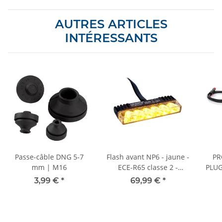
AUTRES ARTICLES
INTÉRESSANTS
Passe-câble DNG 5-7
Flash avant NP6 - jaune -
PR
mm | M16
ECE-R65 classe 2 -
PLUG
commutation jour/nuit
- C
3,99 €
*
69,99 €
*