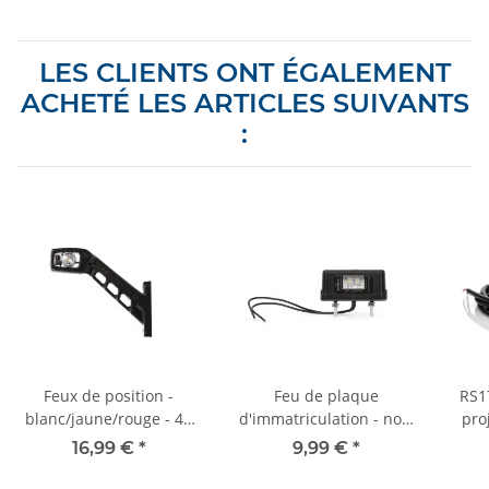
LES CLIENTS ONT ÉGALEMENT
ACHETÉ LES ARTICLES SUIVANTS
:
Feux de position -
Feu de plaque
RS17
blanc/jaune/rouge - 45
d'immatriculation - noir
pro
degrés - gauche
- 44 mm
16,99 €
*
9,99 €
*
rect