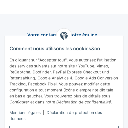
Votre contact avec notre équipe
Assistance et conseil
Comment nous utilisons les cookies&co
+49 (0) 6550 979 969-0
En cliquant sur "Accepter tout", vous autorisez l'utilisation
des services suivants sur notre site : YouTube, Vimeo,
Trouver un interlocuteur
ReCaptcha, Doofinder, PayPal Express Checkout und
Ratenzahlung, Google Analytics 4, Google Ads Conversion
Tracking, Facebook Pixel. Vous pouvez modifier cette
Information et service
configuration à tout moment (icône d'empreinte digitale
en bas à gauche). Vous trouverez plus de détails sous
Paiement et livraison
Configurer
et dans notre
Déclaration de confidentialité
.
Mentions légales
|
Déclaration de protection des
données