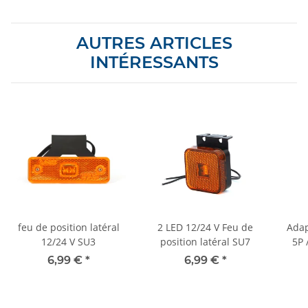
AUTRES ARTICLES
INTÉRESSANTS
feu de position latéral
2 LED 12/24 V Feu de
Adap
12/24 V SU3
position latéral SU7
5P 
6,99 €
*
6,99 €
*