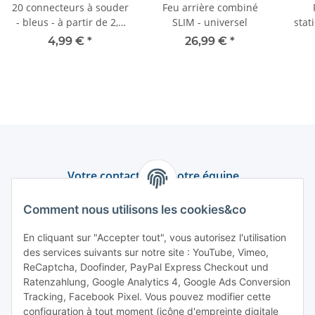
20 connecteurs à souder
Feu arrière combiné
- bleus - à partir de 2,5
SLIM - universel
stat
mm²
4,99 €
*
26,99 €
*
Votre contact avec notre équipe
Assistance et conseil
Comment nous utilisons les cookies&co
+49 (0) 6550 979 969-0
En cliquant sur "Accepter tout", vous autorisez l'utilisation
des services suivants sur notre site : YouTube, Vimeo,
Trouver un interlocuteur
ReCaptcha, Doofinder, PayPal Express Checkout und
Ratenzahlung, Google Analytics 4, Google Ads Conversion
Tracking, Facebook Pixel. Vous pouvez modifier cette
Information et service
configuration à tout moment (icône d'empreinte digitale