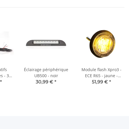
tifs
Éclairage périphérique
Module flash Xpro3 -
UB500 - noir
ECE R65 - jaune -
escamotable - rond
*
30,99 €
*
51,99 €
*