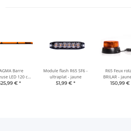
AGMA Barre
Module flash R65 SF6 -
R65 Feux rota
euse LED 120 cm
ultraplat - jaune
BRILAR - jaunes - 3
- Jaune
points
525,99 €
*
51,99 €
*
150,99 €