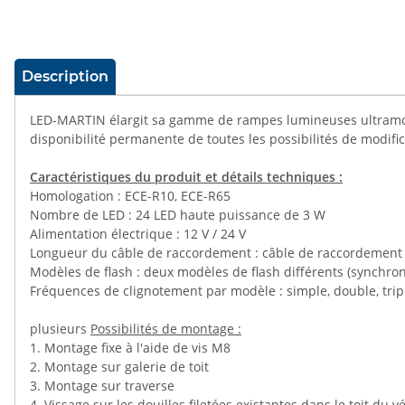
#productDetails.showMoreTabs#
Description
LED-MARTIN élargit sa gamme de rampes lumineuses ultramode
disponibilité permanente de toutes les possibilités de modific
Caractéristiques du produit et détails techniques :
Homologation : ECE-R10, ECE-R65
Nombre de LED : 24 LED haute puissance de 3 W
Alimentation électrique : 12 V / 24 V
Longueur du câble de raccordement : câble de raccordement
Modèles de flash : deux modèles de flash différents (synchron
Fréquences de clignotement par modèle : simple, double, trip
plusieurs
Possibilités de montage :
1. Montage fixe à l'aide de vis M8
2. Montage sur galerie de toit
3. Montage sur traverse
4. Vissage sur les douilles filetées existantes dans le toit du v