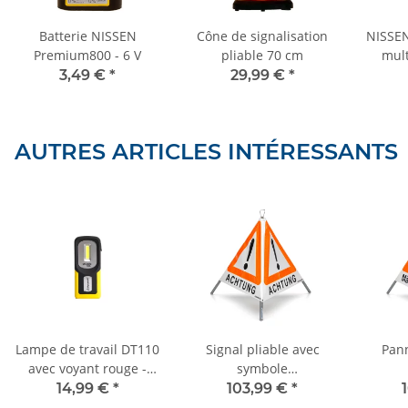
Batterie NISSEN
Cône de signalisation
NISSEN
Premium800 - 6 V
pliable 70 cm
mult
3,49 €
*
29,99 €
*
AUTRES ARTICLES INTÉRESSANTS
Lampe de travail DT110
Signal pliable avec
Pann
avec voyant rouge -
symbole
batterie Li-Ion
d'avertissement VZ 101
d'aver
14,99 €
*
103,99 €
*
- 70 cm - UNIVERSEL -
- 70 