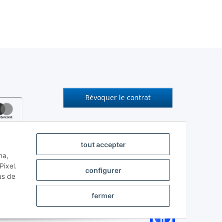
Révoquer le contrat
tout accepter
ha,
ixel.
configurer
us de
fermer