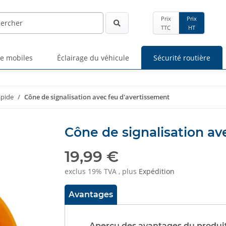
Prix
Prix
TTC
HT
ge mobiles
Éclairage du véhicule
Sécurité routière
apide
Cône de signalisation avec feu d'avertissement
Cône de signalisation av
19,99 €
exclus 19% TVA , plus
Expédition
Avantages
Aperçu des avantages du produi