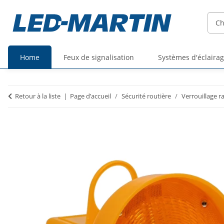
Home
Feux de signalisation
Systèmes d'éclaira
Prix
Prix
Retour à la liste
Page d’accueil
Sécurité routière
Verrouillage r
TTC
HT