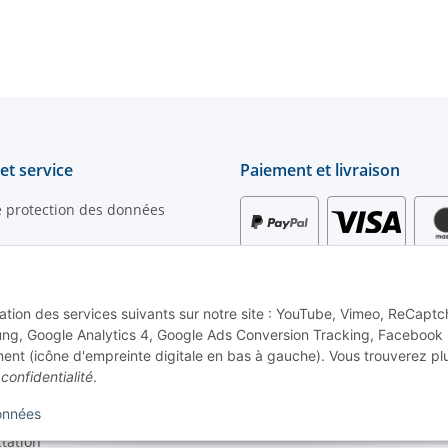
 - luminescence
luminosité diurne
diurne
et service
Paiement et livraison
e protection des données
nérales de vente
 contact
lisation des services suivants sur notre site : YouTube, Vimeo, ReCaptc
iement
ng, Google Analytics 4, Google Ads Conversion Tracking, Facebook P
ur la livraison
ent (icône d'empreinte digitale en bas à gauche). Vous trouverez pl
confidentialité
.
les
r la loi relative aux piles
onnées
ctation