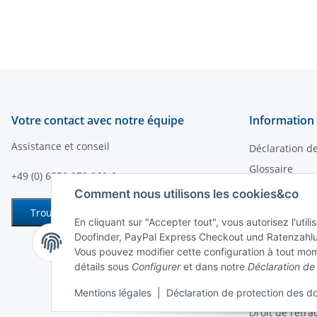
haute visibilité
tonte
Votre contact avec notre équipe
Information 
Assistance et conseil
Déclaration d
Glossaire
+49 (0) 6550 979 969-0
Conditions gé
Comment nous utilisons les cookies&co
Formulaire de
Trouver un interlocuteur
En cliquant sur "Accepter tout", vous autorisez l'uti
Moyens de pa
Doofinder, PayPal Express Checkout und Ratenzahlu
Informations s
Vous pouvez modifier cette configuration à tout mom
détails sous
Configurer
et dans notre
Déclaration de 
Mentions léga
Informations su
Mentions légales
|
Déclaration de protection des d
Droit de rétra