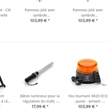
t - Clé
Panneau plié avec
Panneau plié avec
nelle
symbole
symbole
d'avertissement VZ 123
d'avertissement VZ 101
103,99 €
*
103,99 €
*
- 70 cm - chantier -
- 70 cm - Travaux de
luminosité diurne
tonte - luminescence
diurne
ant
Bâton lumineux pour la
Feu tournant XR20 ECO
 à LED
régulation du trafic -
- jaune - aimant -
té max
rouge/vert
batterie - 220 km/h
*
17,99 €
*
103,99 €
*
testé DEKRA