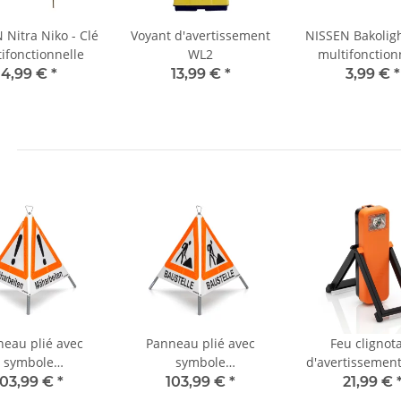
 Nitra Niko - Clé
Voyant d'avertissement
NISSEN Bakoligh
ifonctionnelle
WL2
multifonction
4,99 €
*
13,99 €
*
3,99 €
*
eau plié avec
Panneau plié avec
Feu clignot
symbole
symbole
d'avertissement
tissement VZ 101
d'avertissement VZ 123
PALE - luminosi
103,99 €
*
103,99 €
*
21,99 €
cm - Travaux de
- 70 cm - chantier -